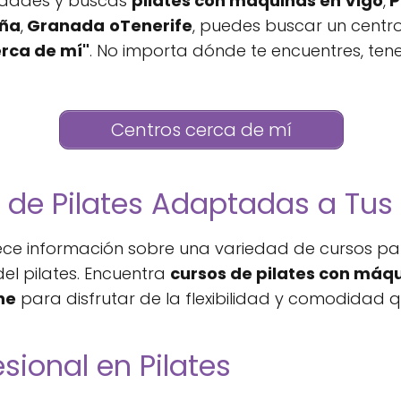
iudades y buscas
pilates con máquinas en Vigo
,
P
ña
,
Granada
oTenerife
, puedes buscar un centr
erca de mí"
. No importa dónde te encuentres, ten
Centros cerca de mí
s de Pilates Adaptadas a Tu
ece información sobre una variedad de cursos pa
del pilates. Encuentra
cursos de pilates con máq
ne
para disfrutar de la flexibilidad y comodidad q
sional en Pilates