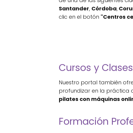
de una de las siguientes c
Santander
,
Córdoba
,
Coru
clic en el botón
"Centros c
Cursos y Clase
Nuestro portal también ofr
profundizar en la práctica 
pilates con máquinas onli
Formación Profe